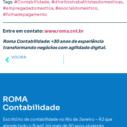
Tags:
#Contabilidade
, 
#direitostrabalhistasdomesticas
, 
#empregadadomestica
, 
#esocialdomestico
, 
#folhadepagamento
________________________________________________
Entre em contato:
www.roma.cnt.br
Roma Contabilidade: +30 anos de experiência
transformando negócios com agilidade digital.
VOLTAR
Como abrir a sua Empresa de TI?
ROMA
Contabilidade
Escritório de contabilidade no Rio de Janeiro – RJ que
atende todo o Brasil. Há mais de 30 anos ajudando